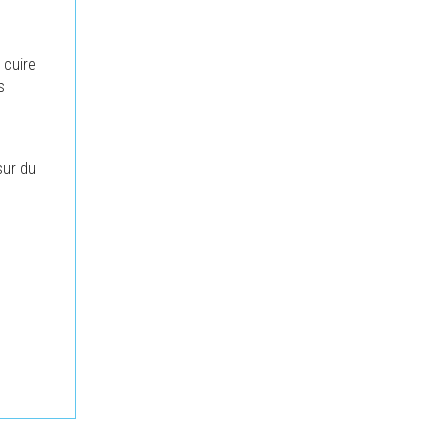
 cuire
s
sur du