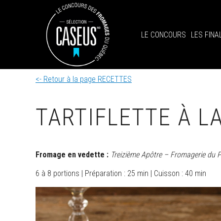
LE CONCOURS
LES FINA
<- Retour à la page RECETTES
TARTIFLETTE À L
Fromage en vedette :
Treizième Apôtre – Fromagerie du P
6 à 8 portions | Préparation : 25 min | Cuisson : 40 min