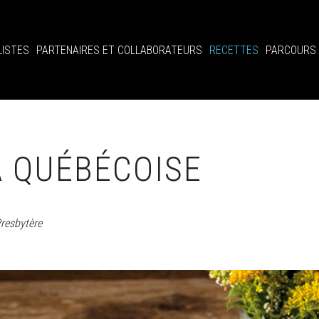
LISTES
PARTENAIRES ET COLLABORATEURS
RECETTES
PARCOURS
A QUÉBÉCOISE
resbytère