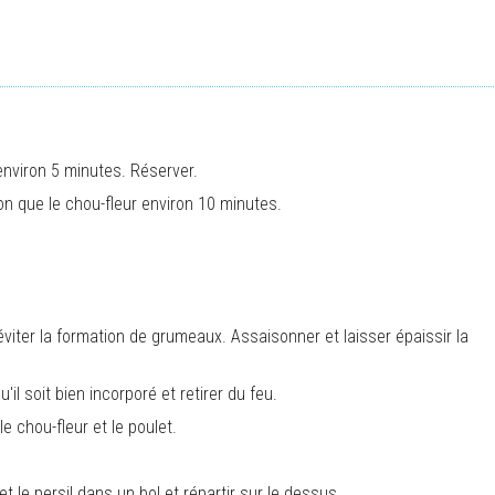
 environ 5 minutes. Réserver.
n que le chou-fleur environ 10 minutes.
éviter la formation de grumeaux. Assaisonner et laisser épaissir la
il soit bien incorporé et retirer du feu.
e chou-fleur et le poulet.
t le persil dans un bol et répartir sur le dessus.